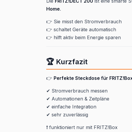
Die
FRITZ!DECT 200
ist eine smarte S
Home
.
👉 Sie misst den Stromverbrauch
👉 schaltet Geräte automatisch
👉 hilft aktiv beim Energie sparen
🏆 Kurzfazit
👉
Perfekte Steckdose für FRITZ!Bo
✔ Stromverbrauch messen
✔ Automationen & Zeitpläne
✔ einfache Integration
✔ sehr zuverlässig
❗ funktioniert nur mit FRITZ!Box