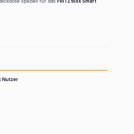
teckdose speziell für das
FRITZ!Box Smart
x Nutzer