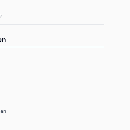
e
en
nen