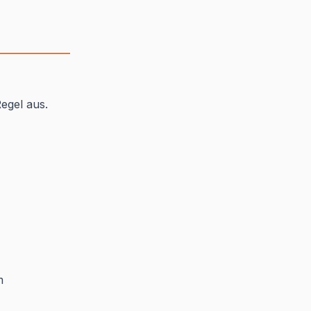
egel aus.
m