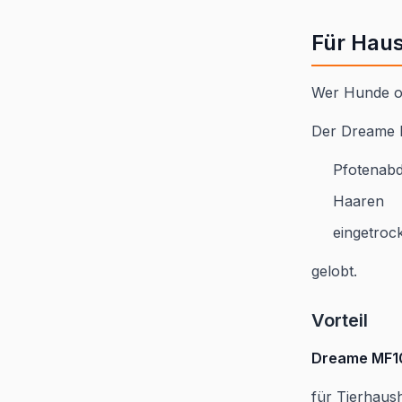
Für Haus
Wer Hunde od
Der Dreame M
Pfotenab
Haaren
eingetro
gelobt.
Vorteil
Dreame MF1
für Tierhaush