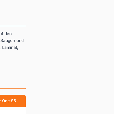
uf den
n Saugen und
, Laminat,
r One S5