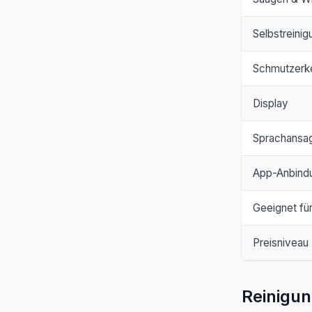
Selbstreinig
Schmutzerk
Display
Sprachansa
App-Anbind
Geeignet für
Preisniveau
Reinigun