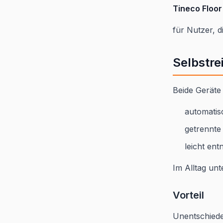
Tineco Floo
für Nutzer, d
Selbstre
Beide Geräte
automatis
getrennte
leicht en
Im Alltag unt
Vorteil
Unentschied