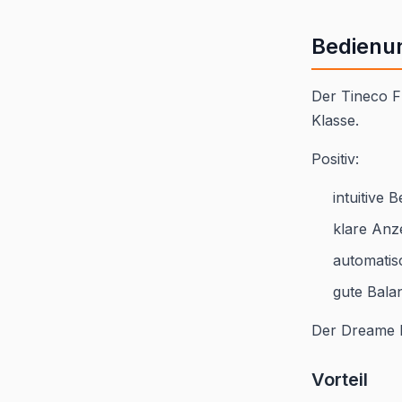
Bedienun
Der Tineco Fl
Klasse.
Positiv:
intuitive 
klare Anz
automatis
gute Bala
Der Dreame M
Vorteil