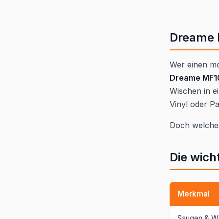
Dreame 
Wer einen mo
Dreame MF1
Wischen in ei
Vinyl oder Pa
Doch welches
Die wich
Merkmal
Saugen & W