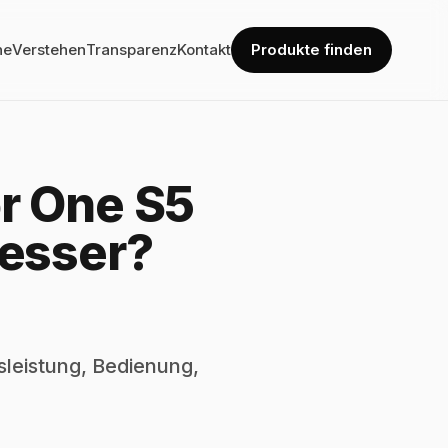
he
Verstehen
Transparenz
Kontakt
Produkte finden
r One S5
besser?
leistung, Bedienung,