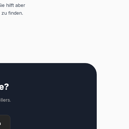
e hilft aber
 zu finden.
e?
lers.
n