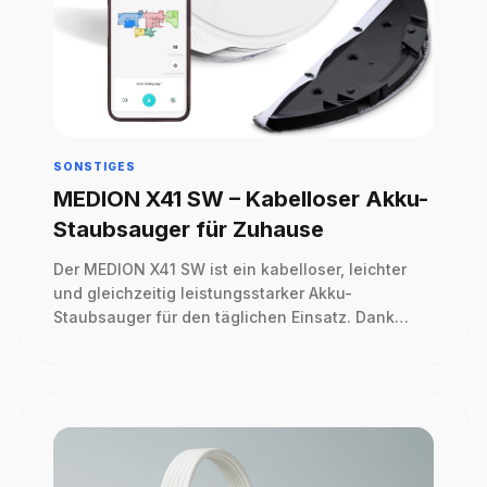
SONSTIGES
MEDION X41 SW – Kabelloser Akku-
Staubsauger für Zuhause
Der MEDION X41 SW ist ein kabelloser, leichter
und gleichzeitig leistungsstarker Akku-
Staubsauger für den täglichen Einsatz. Dank
starker Saugleistung eignet er sich sowohl für
Hartböden als auch Teppiche. Flexible
Bedienung, hygienische Entleerung und lange
Akkulaufzeit machen ihn zum idealen
Haushaltshelfer. Hinweis: Partnerlink – keine
Preisgarantie.