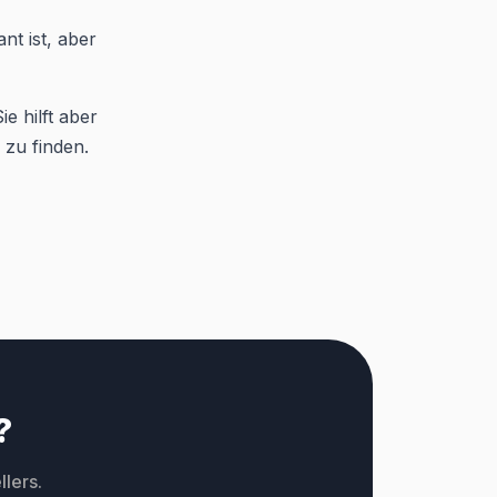
nt ist, aber
e hilft aber
 zu finden.
?
lers.