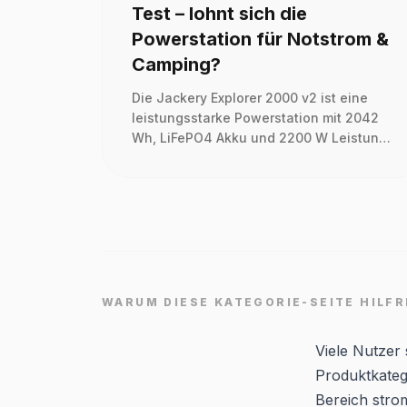
Test – lohnt sich die
Powerstation für Notstrom &
Camping?
Die Jackery Explorer 2000 v2 ist eine
leistungsstarke Powerstation mit 2042
Wh, LiFePO4 Akku und 2200 W Leistung.
Für wen lohnt sich das Modell wirklich im
Alltag?
WARUM DIESE KATEGORIE-SEITE HILFR
Viele Nutzer
Produktkateg
Bereich stro