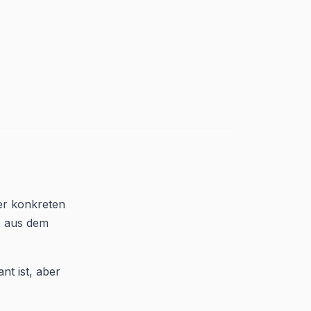
er konkreten
U aus dem
nt ist, aber