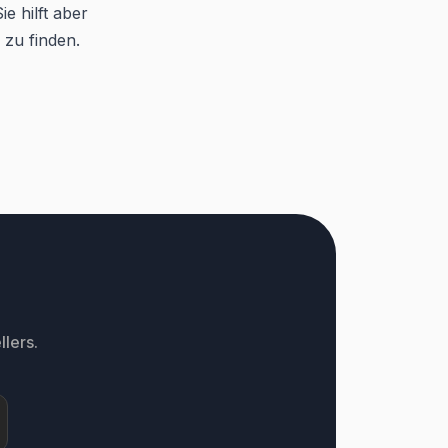
e hilft aber
 zu finden.
lers.