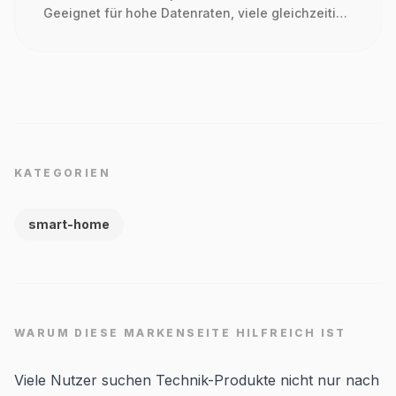
Geeignet für hohe Datenraten, viele gleichzeitig
verbundene Geräte und stabile Abdeckung in
größeren Wohnungen oder Häusern.
KATEGORIEN
smart-home
WARUM DIESE MARKENSEITE HILFREICH IST
Viele Nutzer suchen Technik-Produkte nicht nur nach