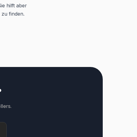
e hilft aber
 zu finden.
?
lers.