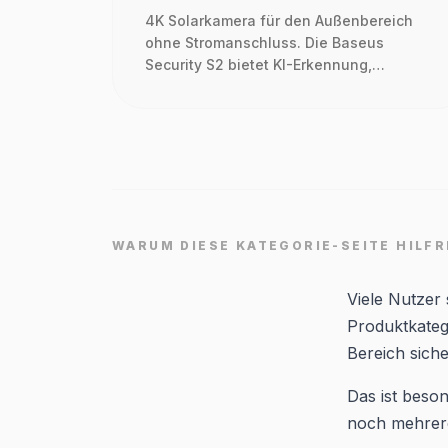
4K Solarkamera für den Außenbereich
ohne Stromanschluss. Die Baseus
Security S2 bietet KI-Erkennung,
Farbnachtsicht und flexible
Überwachung für Garten, Einfahrt und
Grundstück.
WARUM DIESE KATEGORIE-SEITE HILFR
Viele Nutzer
Produktkateg
Bereich siche
Das ist beson
noch mehrere