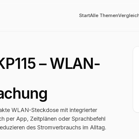
Start
Alle Themen
Vergleic
 KP115 – WLAN-
achung
akte WLAN-Steckdose mit integrierter
ch per App, Zeitplänen oder Sprachbefehl
eduzieren des Stromverbrauchs im Alltag.