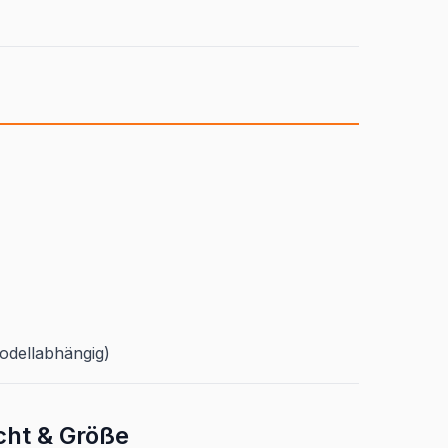
dellabhängig)
cht & Größe