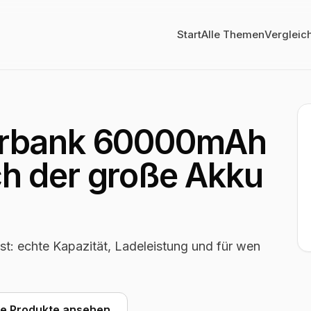
Start
Alle Themen
Vergleic
rbank 60000mAh
ich der große Akku
 echte Kapazität, Ladeleistung und für wen
he Produkte ansehen