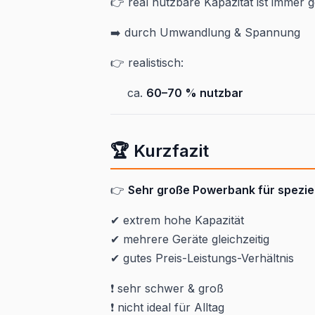
👉 real nutzbare Kapazität ist immer g
➡️ durch Umwandlung & Spannung
👉 realistisch:
ca.
60–70 % nutzbar
🏆 Kurzfazit
👉
Sehr große Powerbank für speziel
✔ extrem hohe Kapazität
✔ mehrere Geräte gleichzeitig
✔ gutes Preis-Leistungs-Verhältnis
❗ sehr schwer & groß
❗ nicht ideal für Alltag