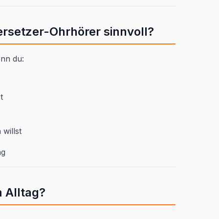
ersetzer-Ohrhörer sinnvoll?
enn du:
t
willst
ag
m Alltag?