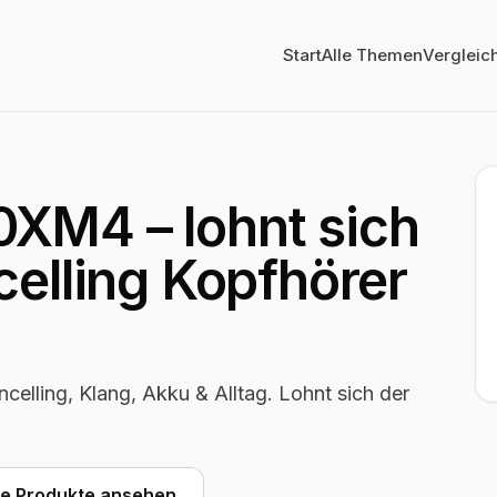
Start
Alle Themen
Vergleic
XM4 – lohnt sich
celling Kopfhörer
lling, Klang, Akku & Alltag. Lohnt sich der
he Produkte ansehen