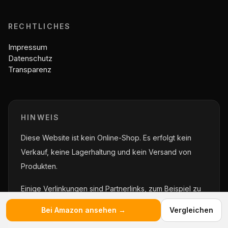
RECHTLICHES
Impressum
Datenschutz
Transparenz
HINWEIS
Diese Website ist kein Online-Shop. Es erfolgt kein
Verkauf, keine Lagerhaltung und kein Versand von
Produkten.
Einige Verlinkungen sind Partnerlinks, zum Beispiel zu
Amazon. Wenn über solche Links ein Kauf erfolgt, kann
Bei Amazon ansehen →
Vergleichen
eine Provision anfallen. Für Sie entstehen keine