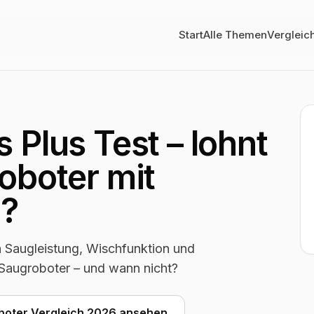
Start
Alle Themen
Vergleic
 Plus Test – lohnt
oboter mit
n?
a Saugleistung, Wischfunktion und
 Saugroboter – und wann nicht?
boter Vergleich 2026 ansehen