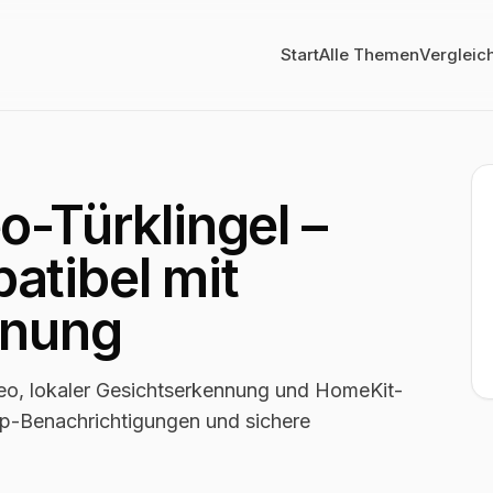
Start
Alle Themen
Vergleic
-Türklingel –
tibel mit
nnung
deo, lokaler Gesichtserkennung und HomeKit-
App-Benachrichtigungen und sichere