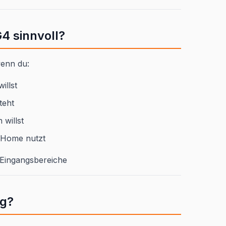
G4 sinnvoll?
wenn du:
illst
teht
 willst
 Home nutzt
Eingangsbereiche
ag?