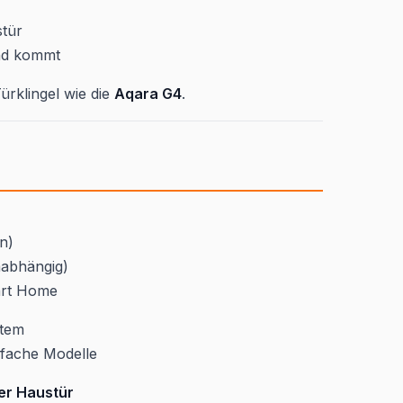
stür
and kommt
Türklingel wie die
Aqara G4
.
n)
mabhängig)
art Home
stem
nfache Modelle
der Haustür