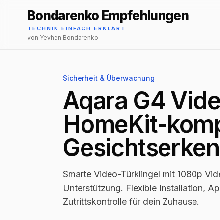
Bondarenko Empfehlungen
TECHNIK EINFACH ERKLÄRT
von Yevhen Bondarenko
Sicherheit & Überwachung
Aqara G4 Video
HomeKit-kompa
Gesichtserke
Smarte Video-Türklingel mit 1080p Vi
Unterstützung. Flexible Installation, 
Zutrittskontrolle für dein Zuhause.